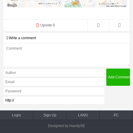
Upvote 0
Write a comment
Login
Sign Up
LANG
PC
Designed by HandyXE