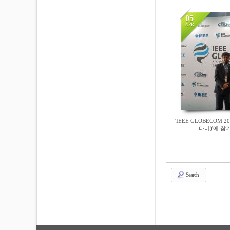
05
APR
23255
'IEEE GLOBECOM
다비)'에 참
Search