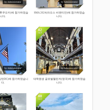
by Administrator
by Administrator
일본 후쿠오카)에 참가하였습
SMA 2024(라오스 비엔티안)에 참가하였습
니다.
니다.
02
SEP
14174
by Administrator
by Administrator
워싱턴DC)에 참가하였습니
대학원생 글로벌챌린저(영국)에 참가하였습
다.
니다.
08
JAN
23735