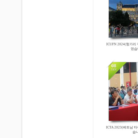
ICUFN 2024(헝가
였습
08
JAN
22973
ICTA 2023(베트남
습니