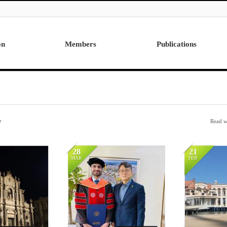
on
Members
Publications
Professor
International
Post Doctor
Domestic
Visiting Research Professor
Ph.D. Dissertations
Students
Master Thesis
y
Read w
Alumni
28
21
MAR
FEB
13251
14099