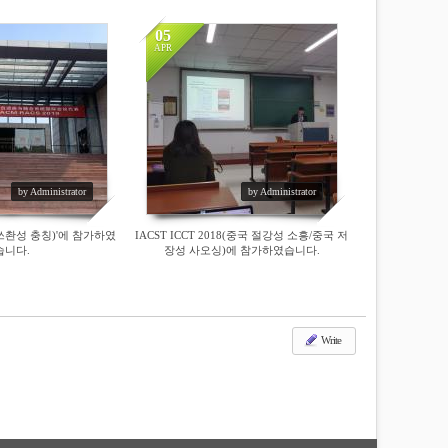
05
APR
23281
by Administrator
by Administrator
국 쓰촨성 충칭)'에 참가하였
IACST ICCT 2018(중국 절강성 소흥/중국 저
습니다.
장성 사오싱)에 참가하였습니다.
Write