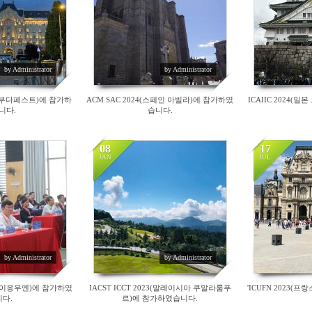
by Administrator
by Administrator
리 부다페스트)에 참가하
ACM SAC 2024(스페인 아빌라)에 참가하였
ICAIIC 2024(
니다.
습니다.
08
17
JAN
JUL
25141
23963
by Administrator
by Administrator
 타이응우옌)에 참가하였
IACST ICCT 2023(말레이시아 쿠알라룸푸
'ICUFN 2023(
다.
르)에 참가하였습니다.