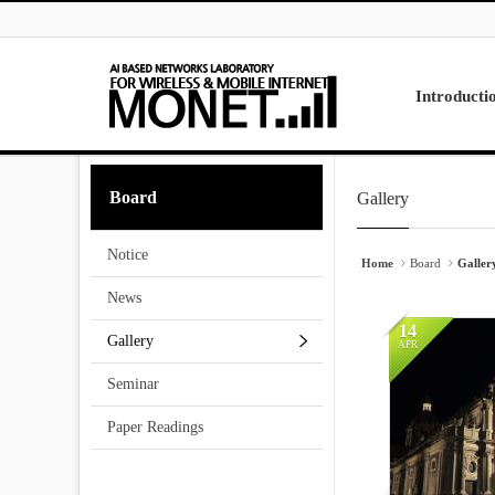
Skip to menu
Sketchbook5, 스케치북5
Sketchbook5, 스케치북5
Introducti
Laboratory
Board
Gallery
Sketchbook5, 스케치북5
Sketchbook5, 스케치북5
Research
Projects
Notice
Contact Us
Home
Board
Galler
News
14
Gallery
APR
13401
Seminar
Paper Readings