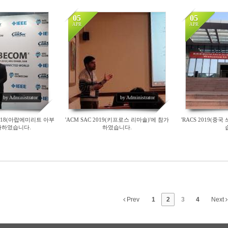
05
05
APR
APR
22686
23297
by Administrator
by Administrator
 2018(아랍에미리트 아부
'ACM SAC 2019(키프로스 리마솔)'에 참가
'RACS 2019(중
가하였습니다.
하였습니다.
Prev
1
2
3
4
Next