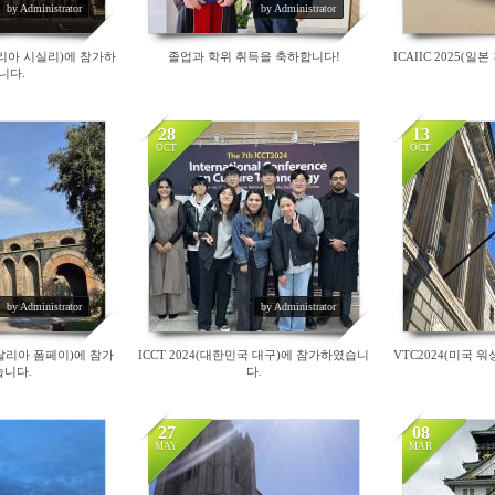
by Administrator
by Administrator
이탈리아 시실리)에 참가하
졸업과 학위 취득을 축하합니다!
ICAIIC 2025(
니다.
28
13
OCT
OCT
16021
14235
by Administrator
by Administrator
(이탈리아 폼페이)에 참가
ICCT 2024(대한민국 대구)에 참가하였습니
VTC2024(미국 
니다.
다.
27
08
MAY
MAR
15677
24001