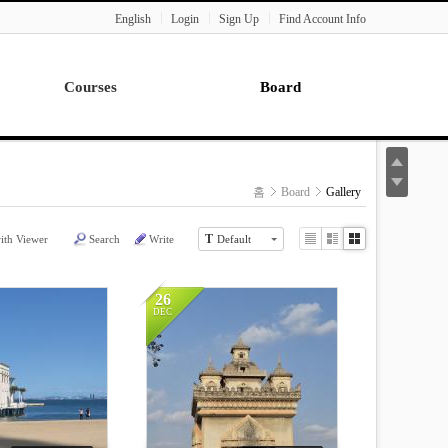
English
Login
Sign Up
Find Account Info
Courses
Board
Lecture
Notice
News
홈
Board
Gallery
Gallery
Seminar
T
ith Viewer
Search
Write
Default
List
Zine
Gallery
Paper Readings
26
DEC
14419