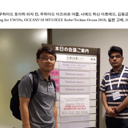
무하마드 토아하 라자 칸, 무하마드 아즈파르 야쿱, 사예드 하산 아흐메드, 김동균, RIED-MAC:
ycling for UWSNs, OCEANS’18 MTS/IEEE Kobe/Techno-Ocean 2018, 일본 고베, 