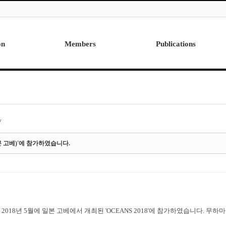
on
Members
Publications
Professor
International
Post Doctor
Domestic
Visiting Research Professor
Ph.D. Dissertations
Students
Master Thesis
y
Alumni
(일본 고베)'에 참가하였습니다.
2018년 5월에 일본 고베에서 개최된 'OCEANS 2018'에 참가하였습니다.