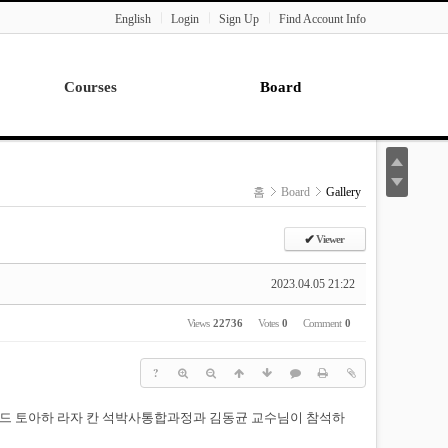
English
Login
Sign Up
Find Account Info
Courses
Board
Lecture
Notice
News
홈
Board
Gallery
Gallery
Seminar
✔
Viewer
Paper Readings
2023.04.05 21:22
Views
22736
Votes
0
Comment
0
?
 무하마드 토아하 라자 칸 석박사통합과정과 김동균 교수님이 참석하