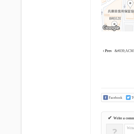
Prev
&#039;AC
Facebook
Tw
✔
Write a com
?
Writ