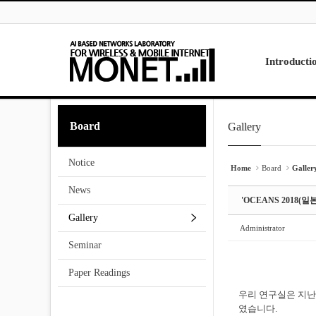
Skip to menu
Sketchbook5, 스케치북5
Sketchbook5, 스케치북5
Introducti
Laboratory
Board
Gallery
Sketchbook5, 스케치북5
Sketchbook5, 스케치북5
Research
Projects
Notice
Contact Us
Home
Board
Galler
News
'OCEANS 2018
Gallery
Administrator
Seminar
Paper Readings
우리 연구실은 지난 
였습니다.​