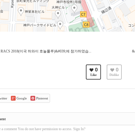
M RACS 2018(미국 하와이 호놀룰루)&#039;에 참가하였습...
&
0
0
Like
Dislike
itter
Google
Pinterest
ment
e a comment You do not have permission to access. Sign In?