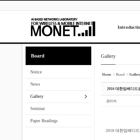
Skip to menu
Sketchbook5, 스케치북5
Sketchbook5, 스케치북5
Introducti
Laboratory
Board
Gallery
Sketchbook5, 스케치북5
Sketchbook5, 스케치북5
Research
Projects
Notice
Contact Us
Home
Board
Galler
News
2016 대한임베디
Gallery
관리자
Seminar
Paper Readings
2016 대한임베디