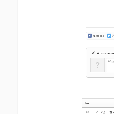
Facebook
Tw
✔
Write a com
?
Writ
No.
'2017년도
68