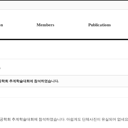
on
Members
Publications
Professor
International
Post Doctor
Domestic
Visiting Research Professor
Ph.D. Dissertations
Students
Master Thesis
y
Alumni
드공학회 추계학술대회에 참석하였습니다.
드공학회 추계학술대회에 참석하였습니다. 아쉽게도 단체사진이 유실되어 없네요.