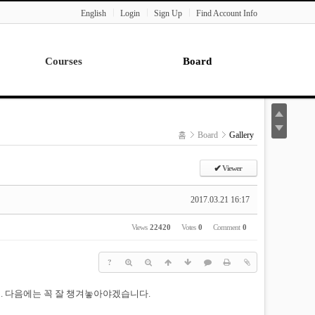
English
Login
Sign Up
Find Account Info
Courses
Board
Lecture
Notice
News
홈
Board
Gallery
Gallery
Seminar
✔
Viewer
Paper Readings
2017.03.21 16:17
Views
22420
Votes
0
Comment
0
?
 다음에는 꼭 잘 챙겨놓아야겠습니다.