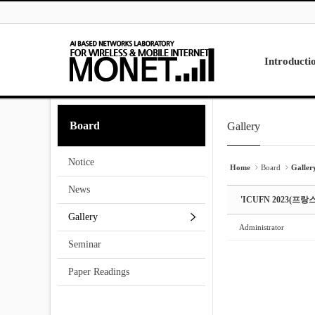
Skip to menu
Sketchbook5, 스케치북5
Sketchbook5, 스케치북5
Introducti
Laboratory
Board
Gallery
Sketchbook5, 스케치북5
Sketchbook5, 스케치북5
Research
Projects
Notice
Contact Us
Home
Board
Galler
News
'ICUFN 2023(
Gallery
Administrator
Seminar
Paper Readings