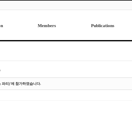
on
Members
Publications
Professor
International
Post Doctor
Domestic
Visiting Research Professor
Ph.D. Dissertations
Students
Master Thesis
y
Alumni
프랑스 파리)'에 참가하였습니다.