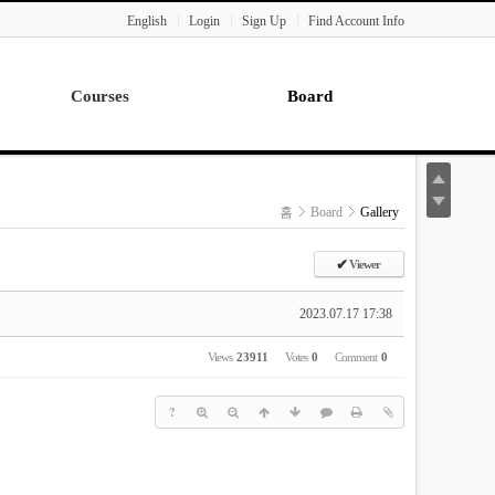
English
Login
Sign Up
Find Account Info
Courses
Board
Lecture
Notice
News
홈
Board
Gallery
Gallery
Seminar
✔
Viewer
Paper Readings
2023.07.17 17:38
Views
23911
Votes
0
Comment
0
?