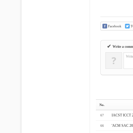
Facebook
Tw
✔
Write a com
?
Writ
No.
IACST IC
67
'ACM SAC
66