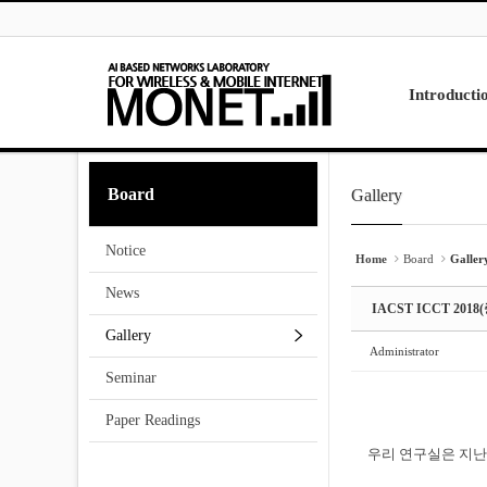
Skip to menu
Sketchbook5, 스케치북5
Sketchbook5, 스케치북5
Introducti
Laboratory
Board
Gallery
Sketchbook5, 스케치북5
Sketchbook5, 스케치북5
Research
Projects
Notice
Contact Us
Home
Board
Galler
News
IACST ICCT 2
Gallery
Administrator
Seminar
Paper Readings
우리 연구실은 지난 