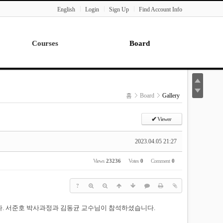
English
Login
Sign Up
Find Account Info
Courses
Board
Lecture
Notice
News
홈
Board
Gallery
Gallery
Seminar
✔
Viewer
Paper Readings
2023.04.05 21:27
Views
23236
Votes
0
Comment
0
?
였습니다. 서준호 박사과정과 김동균 교수님이 참석하셨습니다.