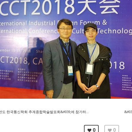
017년도 한국통신학회 추계종합학술발표회&#039;에 참가하...
&#0
0
0