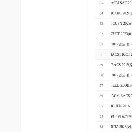
ACM SAC 
65
ICAIIC 2
64
'ICUFN 2
63
CUTE 202
62
'2017년도
61
IACST IC
»
'RACS 20
59
'2017년도
58
'IEEE GL
57
'ACM RAC
56
ICUFN 20
55
한국정보과학회 
54
ICTA 202
53