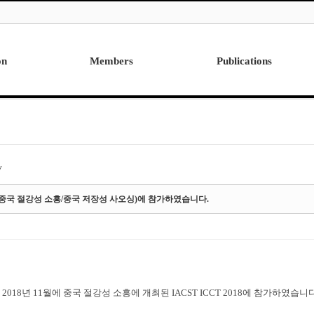
on
Members
Publications
Professor
International
Post Doctor
Domestic
Visiting Research Professor
Ph.D. Dissertations
Students
Master Thesis
y
Alumni
018(중국 절강성 소흥/중국 저장성 사오싱)에 참가하였습니다.
2018년 11월에 중국 절강성 소흥에 개최된 IACST ICCT 2018에 참가하