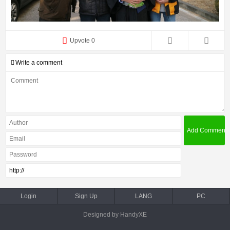
Upvote 0
Write a comment
Login
Sign Up
LANG
PC
Designed by HandyXE