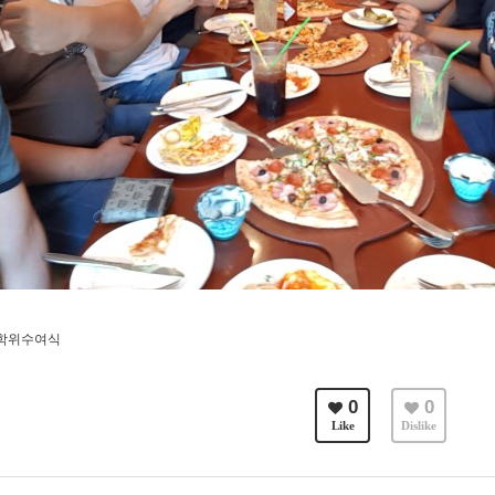
월 학위수여식
0
0
Like
Dislike