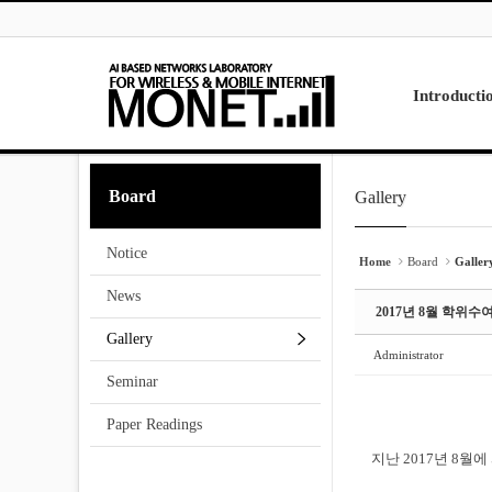
Skip to menu
Sketchbook5, 스케치북5
Sketchbook5, 스케치북5
Introducti
Laboratory
Board
Gallery
Sketchbook5, 스케치북5
Sketchbook5, 스케치북5
Research
Projects
Notice
Contact Us
Home
Board
Galler
News
2017년 8월 학위수
Gallery
Administrator
Seminar
Paper Readings
지난 2017년 8