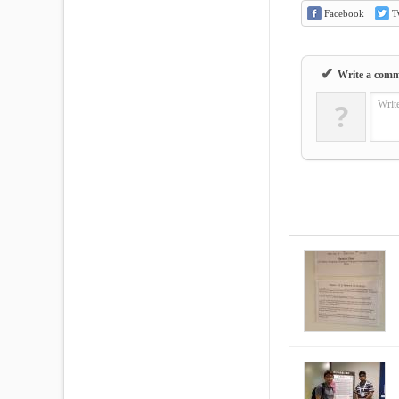
Facebook
Tw
✔
Write a com
?
Writ