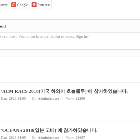
itter
Google
Pinterest
ment
e a comment You do not have permission to access. Sign In?
'ACM RACS 2018(미국 하와이 호놀룰루)'에 참가하였습니다.
Date
2023.04.05
By
Administrator
Views
22280
'OCEANS 2018(일본 고베)'에 참가하였습니다.
Date
2023.04.05
By
Administrator
Views
22687