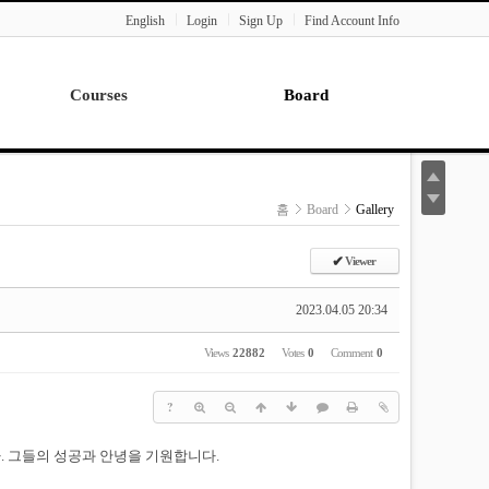
English
Login
Sign Up
Find Account Info
Courses
Board
Lecture
Notice
News
홈
Board
Gallery
Gallery
Seminar
✔
Viewer
Paper Readings
2023.04.05 20:34
Views
22882
Votes
0
Comment
0
?
. 그들의 성공과 안녕을 기원합니다.