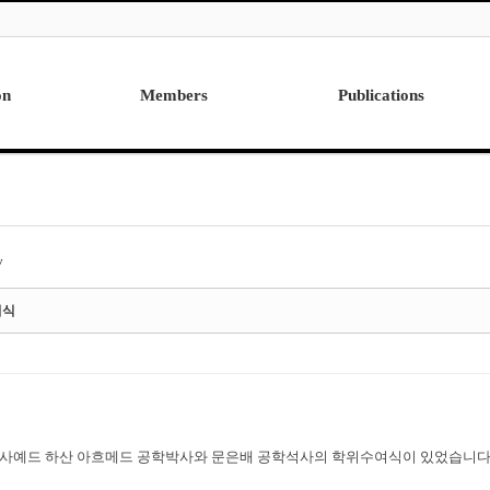
on
Members
Publications
Professor
International
Post Doctor
Domestic
Visiting Research Professor
Ph.D. Dissertations
Students
Master Thesis
y
Alumni
여식
월에 사예드 하산 아흐메드 공학박사와 문은배 공학석사의 학위수여식이 있었습니다