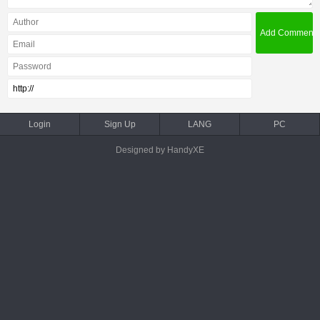
Login
Sign Up
LANG
PC
Designed by HandyXE