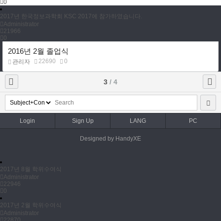
0
2017년 한국정보과학회 KSC 2017에 참가하였습니다.
Administrator
21966
0
2016년 2월 졸업식
22690
0
관리자
3
/ 4
Login
Sign Up
LANG
PC
Designed by HandyXE
2017년 8월 학위수여식
Administrator
22946
0
2017년 2월 학위수여식
Administrator
22870