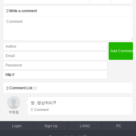
Write a comment
Comment List
[1]
영..영상처리?!
Comment
박형철
Login
Sign Up
LANG
PC