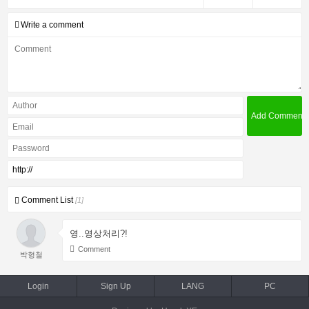
Write a comment
Comment List
[1]
영..영상처리?!
Comment
박형철
Login
Sign Up
LANG
PC