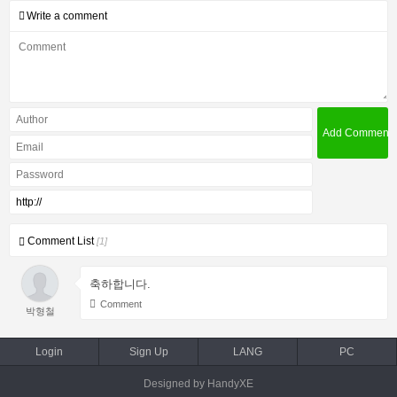
Write a comment
Comment List
[1]
축하합니다.
Comment
박형철
Login
Sign Up
LANG
PC
Designed by HandyXE