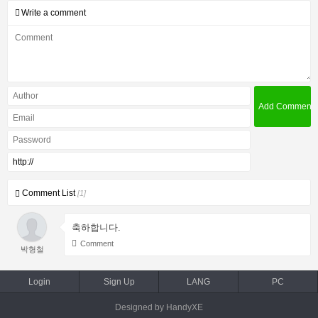
Write a comment
Comment List
[1]
축하합니다.
Comment
박형철
Login
Sign Up
LANG
PC
Designed by HandyXE