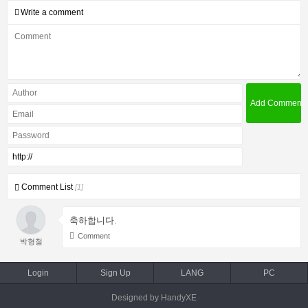
Write a comment
Comment List
[1]
축하합니다.
Comment
박형철
Login
Sign Up
LANG
PC
Designed by HandyXE