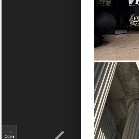
List
Open