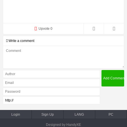
Upvote 0
Write a comment
Login
Sign Up
LANG
PC
Designed by HandyXE