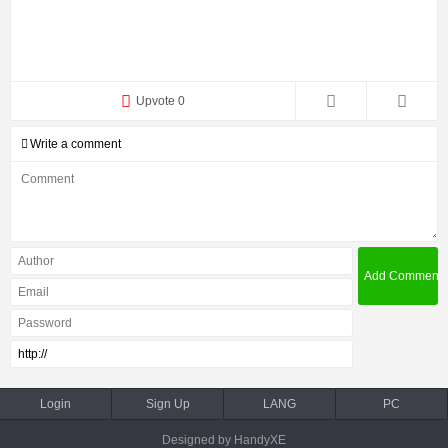
Upvote 0
Write a comment
Login
Sign Up
LANG
PC
Designed by HandyXE