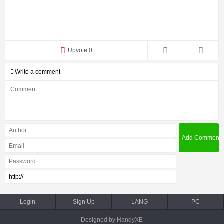
Upvote 0
Write a comment
Login
Sign Up
LANG
PC
Designed by HandyXE