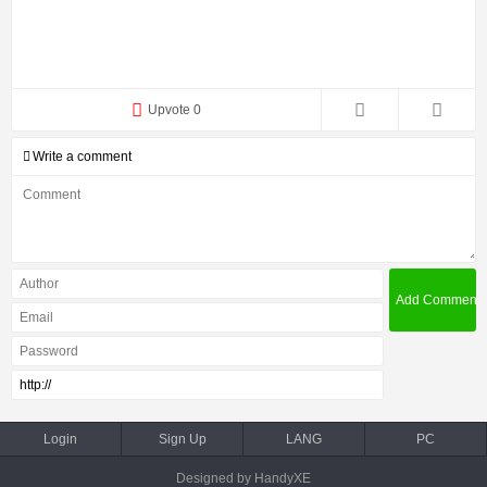
Upvote 0
Write a comment
Login
Sign Up
LANG
PC
Designed by HandyXE