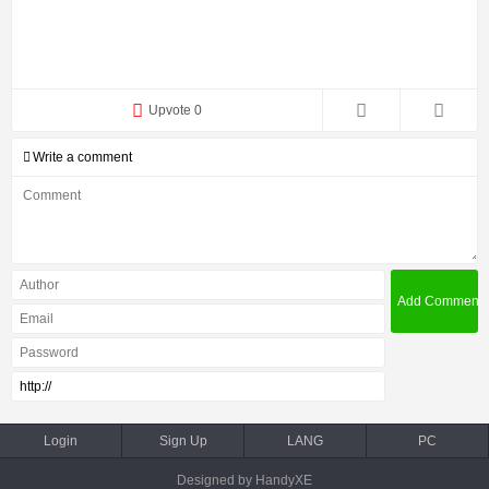
Upvote 0
Write a comment
Login
Sign Up
LANG
PC
Designed by HandyXE