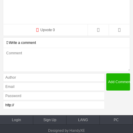
Upvote 0
Write a comment
Login
Sign Up
LANG
PC
Designed by HandyXE