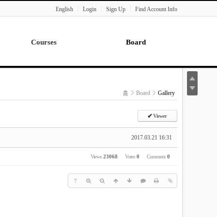
English
Login
Sign Up
Find Account Info
Courses
Board
Lecture
Notice
News
홈
Board
Gallery
Gallery
Seminar
✔
Viewer
Paper Readings
2017.03.21 16:31
Views
23068
Votes
0
Comment
0
?