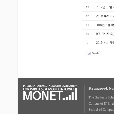
'2017년도
13
'ACM RAC
12
2016년 8월
11
'ICUFN 2
10
'2017년도
9
Search
Kyungpook Nat
The Graduate Sch
College of IT Eng
School of Compute