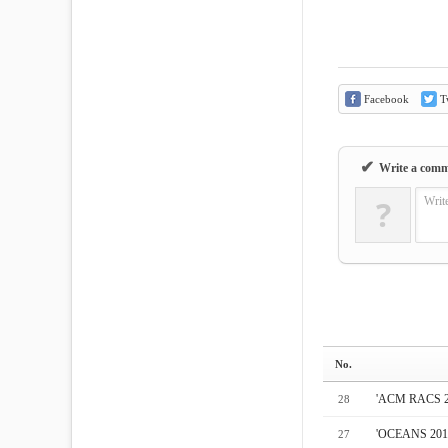
Facebook
Tw
✔
Write a com
?
Writ
No.
'ACM RAC
28
'OCEANS 
27