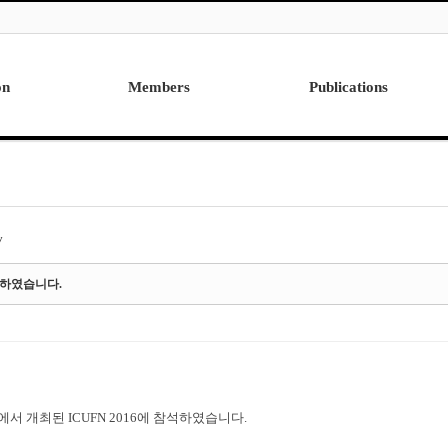
on
Members
Publications
Professor
International
Post Doctor
Domestic
Visiting Research Professor
Ph.D. Dissertations
Students
Master Thesis
y
Alumni
참석하였습니다.
 개최된 ICUFN 2016에 참석하였습니다.