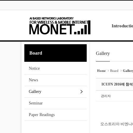
Skip to menu
Sketchbook5, 스케치북5
Sketchbook5, 스케치북5
Introducti
Laboratory
Board
Gallery
Sketchbook5, 스케치북5
Sketchbook5, 스케치북5
Research
Projects
Notice
Contact Us
Home
Board
Galler
News
ICUFN 2016에 
Gallery
관리자
Seminar
Paper Readings
오스트리아 비엔나에서