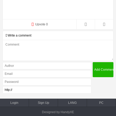
Upvote 0
Write a comment
Login
Sign Up
LANG
PC
Designed by HandyXE