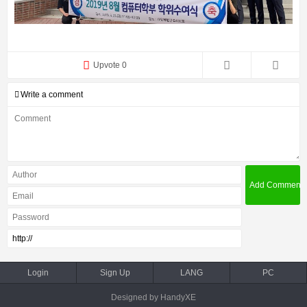
Upvote 0
Write a comment
Login
Sign Up
LANG
PC
Designed by HandyXE