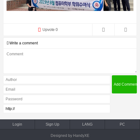
Upvote 0
Write a comment
Login
Sign Up
LANG
PC
Designed by HandyXE