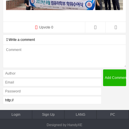
Upvote 0
Write a comment
Login
Sign Up
LANG
PC
Designed by HandyXE