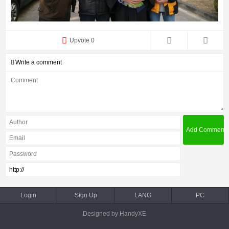
Upvote 0
Write a comment
Login
Sign Up
LANG
PC
Designed by HandyXE