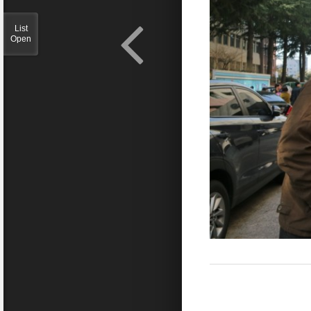
List
Open