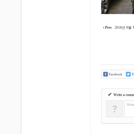
Prev
2018년 8
Facebook
Tw
✔
Write a com
?
Writ