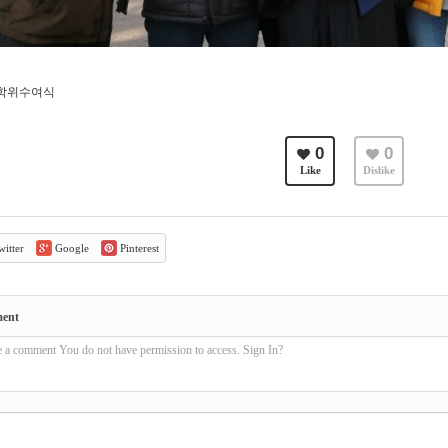
월 학위수여식
0
0
Like
Dislike
itter
Google
Pinterest
ment
e a comment You do not have permission to access. Sign In?