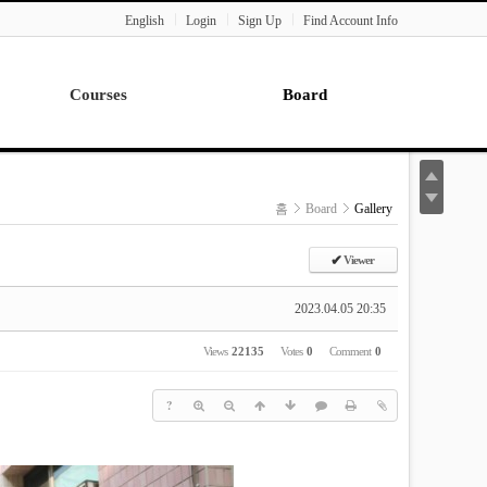
English
Login
Sign Up
Find Account Info
Courses
Board
Lecture
Notice
News
홈
Board
Gallery
Gallery
Seminar
✔
Viewer
Paper Readings
2023.04.05 20:35
Views
22135
Votes
0
Comment
0
?