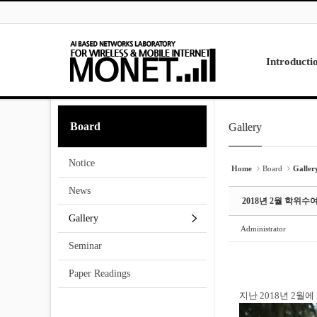
Skip to menu
Sketchbook5, 스케치북5
Sketchbook5, 스케치북5
Introducti
Laboratory
Board
Gallery
Sketchbook5, 스케치북5
Sketchbook5, 스케치북5
Research
Projects
Notice
Contact Us
Home
Board
Galler
News
2018년 2월 학위수
Gallery
Administrator
Seminar
Paper Readings
지난 2018년 2월