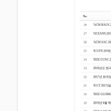
No.
'ACM RAC
28
'OCEANS 
27
'ACM SAC
26
'ICUFN 2
25
'IEEE CC
24
2018년도 
23
2017년 한국
22
'ICCT 201
21
'IEEE GLO
20
2019년 8월
19