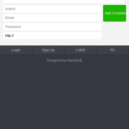
Login
Sign Up
LANG
PC
Designed by HandyXE