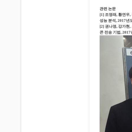
관련 논문
[1] 조영래, 황연우
성능 분석, 2017
[2] 권나영, 강가
콘 전송 기법, 20