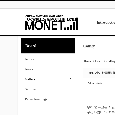
Skip to menu
Sketchbook5, 스케치북5
Sketchbook5, 스케치북5
Introducti
Laboratory
Board
Gallery
Sketchbook5, 스케치북5
Sketchbook5, 스케치북5
Research
Projects
Notice
Contact Us
Home
Board
Galler
News
'2017년도 한국
Gallery
Administrator
Seminar
Paper Readings
우리 연구실은 지난
구성과입니다. 학부