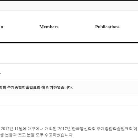
on
Members
Publications
Professor
International
Post Doctor
Domestic
Visiting Research Professor
Ph.D. Dissertations
Students
Master Thesis
y
Alumni
통신학회 추계종합학술발표회'에 참가하였습니다.
 2017년 11월에 대구에서 개최된 '2017년 한국통신학회 추계종합학술발표회
생 분들과 조교 분들 모두 수고하셨습니다.