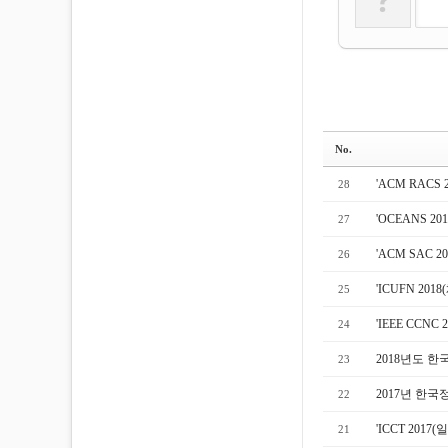
No.
'ACM RAC
28
'OCEANS 
27
'ACM SAC
26
'ICUFN 2
25
'IEEE CC
24
2018년도 
23
2017년 한국
22
'ICCT 201
21