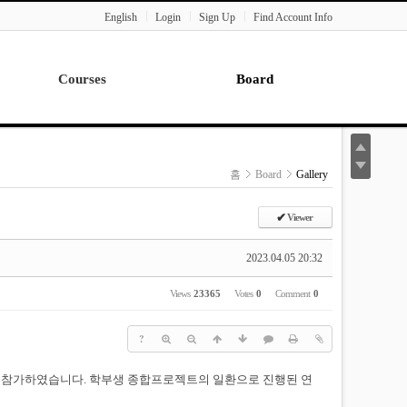
English
Login
Sign Up
Find Account Info
Courses
Board
Lecture
Notice
News
홈
Board
Gallery
Gallery
Seminar
✔
Viewer
Paper Readings
2023.04.05 20:32
Views
23365
Votes
0
Comment
0
?
'에 참가하였습니다. 학부생 종합프로젝트의 일환으로 진행된 연