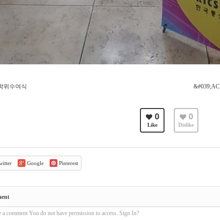
월 학위수여식
&#039;
0
0
Like
Dislike
itter
Google
Pinterest
ment
e a comment You do not have permission to access. Sign In?