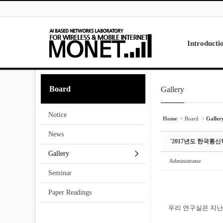
Skip to menu
Sketchbook5, 스케치북5
Sketchbook5, 스케치북5
Introducti
Laboratory
Board
Gallery
Sketchbook5, 스케치북5
Sketchbook5, 스케치북5
Research
Projects
Notice
Contact Us
Home
Board
Galler
News
'2017년도 한국
Gallery
Administrator
Seminar
Paper Readings
우리 연구실은 지난