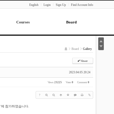
English
Login
Sign Up
Find Account Info
Courses
Board
Lecture
Notice
News
홈
Board
Gallery
Gallery
Seminar
✔
Viewer
Paper Readings
2023.04.05 20:24
Views
23225
Votes
0
Comment
0
?
회'에 참가하였습니다.