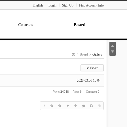
English
Login
Sign Up
Find Account Info
Courses
Board
Lecture
Notice
News
홈
Board
Gallery
Gallery
Seminar
✔
Viewer
Paper Readings
2023.03.06 10:04
Views
24048
Votes
0
Comment
0
?