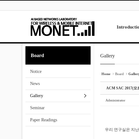
Skip to menu
Sketchbook5, 스케치북5
Sketchbook5, 스케치북5
Introducti
Laboratory
Board
Gallery
Sketchbook5, 스케치북5
Sketchbook5, 스케치북5
Research
Projects
Notice
Contact Us
Home
Board
Galler
News
ACM SAC 2017(
Gallery
Administrator
Seminar
Paper Readings
우리 연구실은 지난 