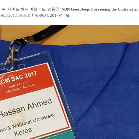
인 북, 사이드 하산 아흐메드, 김동균,
NDN Goes Deep: Foreseeing the Underwate
M SAC) 2017, 모로코 마라케시, 2017년 4월.