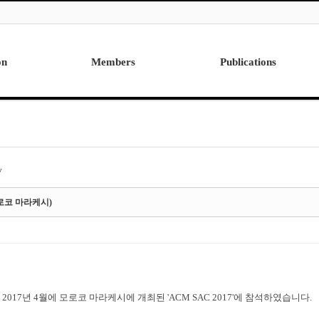
on
Members
Publications
Professor
International
Post Doctor
Domestic
Visiting Research Professor
Ph.D. Dissertations
Students
Master Thesis
y
Alumni
모로코 마라케시)
2017년 4월에 모로코 마라케시에 개최된 'ACM SAC 2017'에 참석하였습니다.