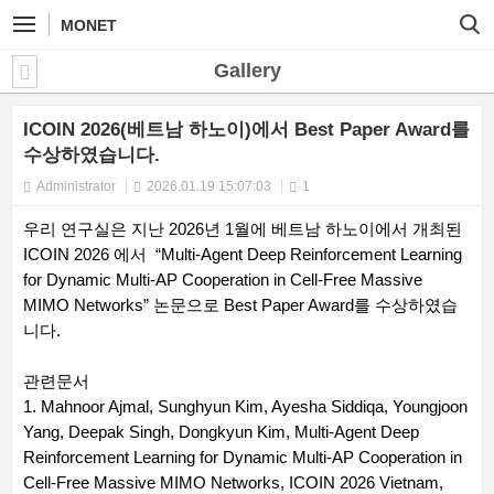
MONET
Gallery
ICOIN 2026(베트남 하노이)에서 Best Paper Award를
수상하였습니다.
Administrator
2026.01.19 15:07:03
1
우리 연구실은 지난 2026년 1월에 베트남 하노이에서 개최된
ICOIN 2026 에서 “Multi-Agent Deep Reinforcement Learning
for Dynamic Multi-AP Cooperation in Cell-Free Massive
MIMO Networks” 논문으로 Best Paper Award를 수상하였습
니다.
관련문서
1. Mahnoor Ajmal, Sunghyun Kim, Ayesha Siddiqa, Youngjoon
Yang, Deepak Singh, Dongkyun Kim, Multi-Agent Deep
Reinforcement Learning for Dynamic Multi-AP Cooperation in
Cell-Free Massive MIMO Networks, ICOIN 2026 Vietnam,