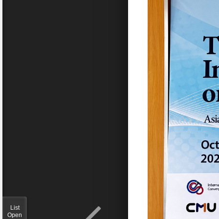
List
Open